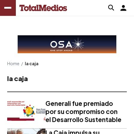
Home
/
la caja
la caja
Generali fue premiado
por su compromiso con
el Desarrollo Sustentable
La Caja impulsa su