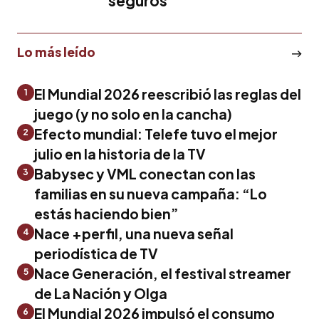
seguros
Lo más leído
El Mundial 2026 reescribió las reglas del
1
juego (y no solo en la cancha)
Efecto mundial: Telefe tuvo el mejor
2
julio en la historia de la TV
Babysec y VML conectan con las
3
familias en su nueva campaña: “Lo
estás haciendo bien”
Nace +perfil, una nueva señal
4
periodística de TV
Nace Generación, el festival streamer
5
de La Nación y Olga
El Mundial 2026 impulsó el consumo
6