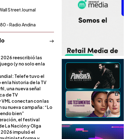
Wall Street Journal
80 - Radio Andina
do
 2026 reescribió las
 juego (y no solo en la
ndial: Telefe tuvo el
 en la historia de la TV
il, una nueva señal
ica de TV
 VML conectan con las
en su nueva campaña: “Lo
iendo bien”
ración, el festival
de La Nación y Olga
 2026 impulsó el
multiplataforma y