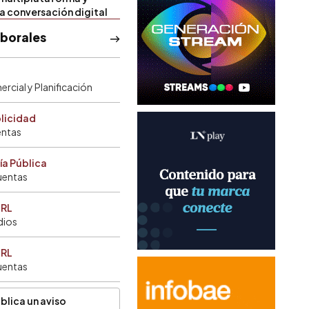
la conversación digital
aborales
rcial y Planificación
blicidad
entas
ía Pública
uentas
SRL
dios
SRL
uentas
blica un aviso