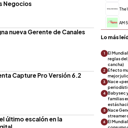
s Negocios
The 
AM 5
gna nueva Gerente de Canales
Lo más leí
El Mundial
1
reglas del
cancha)
Efecto mu
2
enta Capture Pro Versión 6.2
mejor julio
Nace +perf
3
periodíst
Babysec y
4
familias 
estás hac
Nace Gene
5
streamer 
el último escalón en la
El Mundial
6
gital
consumo 