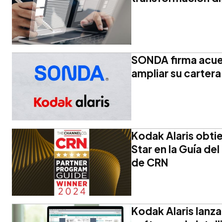
SONDA firma acue
ampliar su cartera
Kodak Alaris obtie
Star en la Guía d
de CRN
Kodak Alaris lanz