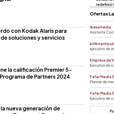
redefinió 
Ofertas L
Ibexamedia
rdo con Kodak Alaris para
Asistente Come
 de soluciones y servicios
billboard pu
ejecutivo de v
Empresa de V
Ejecutivo de c
ne la calificación Premier 5-
el Programa de Partners 2024
Fefer Media 
Planner de me
Fefer Media 
Ejecutivo de c
a la nueva generación de
Pu