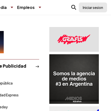
dia
Empleos
Iniciar sesion
de Publicidad
epública
idad Express
sday