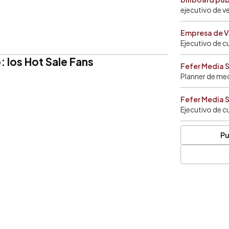
ejecutivo de v
Empresa de V
Ejecutivo de c
o: los Hot Sale Fans
Fefer Media 
Planner de me
Fefer Media 
Ejecutivo de c
Pu