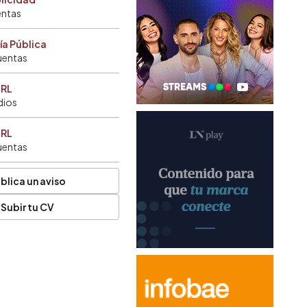
entas
ía Pública
uentas
SRL
dios
SRL
uentas
blica un aviso
Subir tu CV