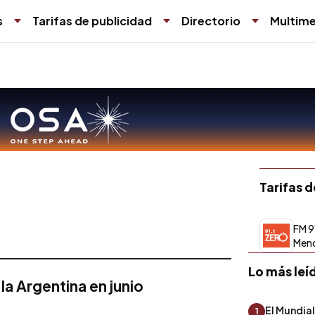
s
Tarifas de publicidad
Directorio
Multime
Tarifas 
FM 9
Men
Lo más leí
la Argentina en junio
El Mundial
1