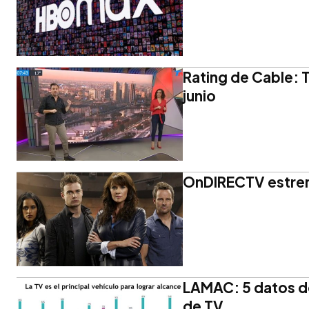
Rating de Cable: T
junio
OnDIRECTV estrena
LAMAC: 5 datos d
de TV