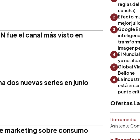
reglas del
cancha)
Efecto mu
2
mejor julio
Google Ea
3
N fue el canal más visto en
inteligenc
transform
imagen pe
El Mundia
4
ya no alc
Global Ví
5
Bellone
La industr
6
 dos nuevas series en junio
está en s
punto crí
Ofertas L
Ibexamedia
Asistente Come
e marketing sobre consumo
billboard pu