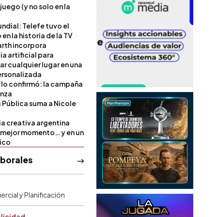
 juego (y no solo en la
ndial: Telefe tuvo el
 en la historia de la TV
rth incorpora
ia artificial para
ar cualquier lugar en una
rsonalizada
l lo confirmó: la campaña
anza
a Pública suma a Nicole
ia creativa argentina
u mejor momento… y en un
tico
aborales
rcial y Planificación
blicidad