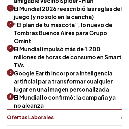
amigable vecino Spider-Man
El Mundial 2026 reescribió las reglas del
2
juego (y no solo en la cancha)
“El plan de tu mascota”, lo nuevo de
3
Tombras Buenos Aires para Grupo
Omint
El Mundial impulsó más de 1.200
4
millones de horas de consumo en Smart
TVs
Google Earth incorpora inteligencia
5
artificial para transformar cualquier
lugar en una imagen personalizada
El Mundial lo confirmó: la campaña ya
6
no alcanza
Ofertas Laborales