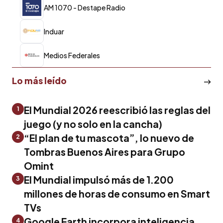
AM 1070 - Destape Radio
Induar
Medios Federales
Lo más leído
El Mundial 2026 reescribió las reglas del
1
juego (y no solo en la cancha)
“El plan de tu mascota”, lo nuevo de
2
Tombras Buenos Aires para Grupo
Omint
El Mundial impulsó más de 1.200
3
millones de horas de consumo en Smart
TVs
Google Earth incorpora inteligencia
4