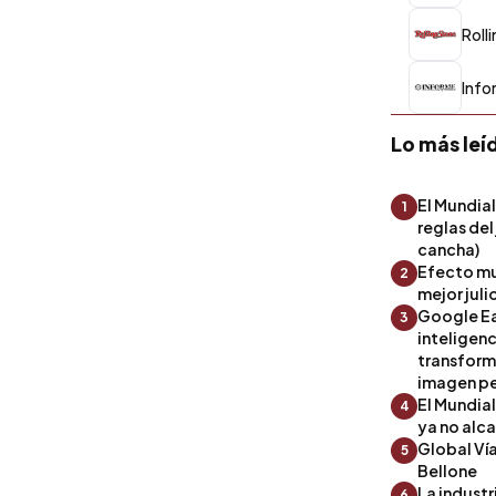
Roll
Info
Lo más leí
El Mundial
1
reglas del
cancha)
Efecto mu
2
mejor julio
Google Ea
3
inteligenc
transform
imagen pe
El Mundia
4
ya no alc
Global Ví
5
Bellone
La industr
6