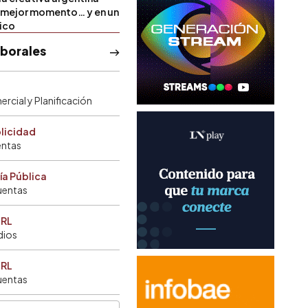
u mejor momento… y en un
tico
aborales
rcial y Planificación
blicidad
entas
ía Pública
uentas
SRL
dios
SRL
uentas