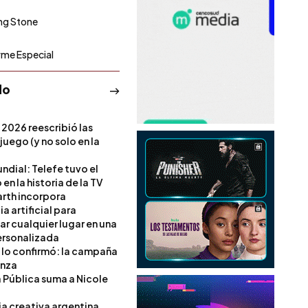
ing Stone
rme Especial
do
 2026 reescribió las
 juego (y no solo en la
ndial: Telefe tuvo el
 en la historia de la TV
rth incorpora
ia artificial para
ar cualquier lugar en una
rsonalizada
l lo confirmó: la campaña
anza
a Pública suma a Nicole
ia creativa argentina