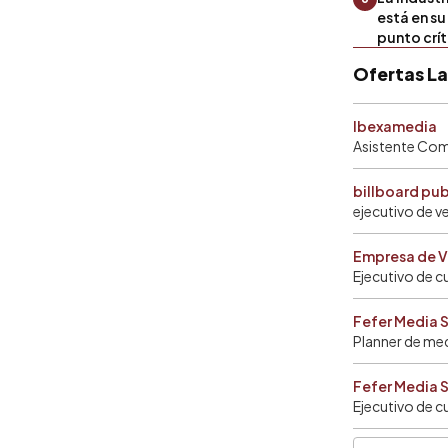
está en s
punto crí
Ofertas L
Ibexamedia
Asistente Come
billboard pu
ejecutivo de v
Empresa de V
Ejecutivo de c
Fefer Media 
Planner de me
Fefer Media 
Ejecutivo de c