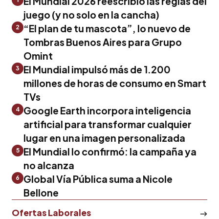
El Mundial 2026 reescribió las reglas del
juego (y no solo en la cancha)
“El plan de tu mascota”, lo nuevo de
2
Tombras Buenos Aires para Grupo
Omint
El Mundial impulsó más de 1.200
3
millones de horas de consumo en Smart
TVs
Google Earth incorpora inteligencia
4
artificial para transformar cualquier
lugar en una imagen personalizada
El Mundial lo confirmó: la campaña ya
5
no alcanza
Global Vía Pública suma a Nicole
6
Bellone
Ofertas Laborales