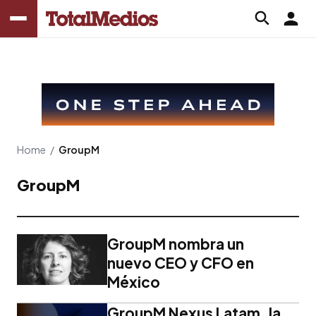
Home
/
GroupM
GroupM
GroupM nombra un
nuevo CEO y CFO en
México
GroupM Nexus Latam, la