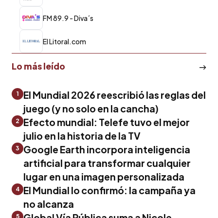
FM 89.9 - Diva´s
El Litoral.com
Lo más leído
El Mundial 2026 reescribió las reglas del
1
juego (y no solo en la cancha)
Efecto mundial: Telefe tuvo el mejor
2
julio en la historia de la TV
Google Earth incorpora inteligencia
3
artificial para transformar cualquier
lugar en una imagen personalizada
El Mundial lo confirmó: la campaña ya
4
no alcanza
Global Vía Pública suma a Nicole
5