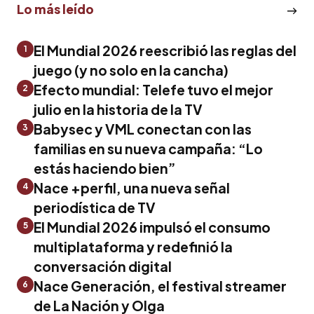
Lo más leído
El Mundial 2026 reescribió las reglas del
1
juego (y no solo en la cancha)
Efecto mundial: Telefe tuvo el mejor
2
julio en la historia de la TV
Babysec y VML conectan con las
3
familias en su nueva campaña: “Lo
estás haciendo bien”
Nace +perfil, una nueva señal
4
periodística de TV
El Mundial 2026 impulsó el consumo
5
multiplataforma y redefinió la
conversación digital
Nace Generación, el festival streamer
6
de La Nación y Olga