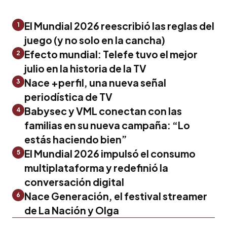
El Mundial 2026 reescribió las reglas del
1
juego (y no solo en la cancha)
Efecto mundial: Telefe tuvo el mejor
2
julio en la historia de la TV
Nace +perfil, una nueva señal
3
periodística de TV
Babysec y VML conectan con las
4
familias en su nueva campaña: “Lo
estás haciendo bien”
El Mundial 2026 impulsó el consumo
5
multiplataforma y redefinió la
conversación digital
Nace Generación, el festival streamer
6
de La Nación y Olga