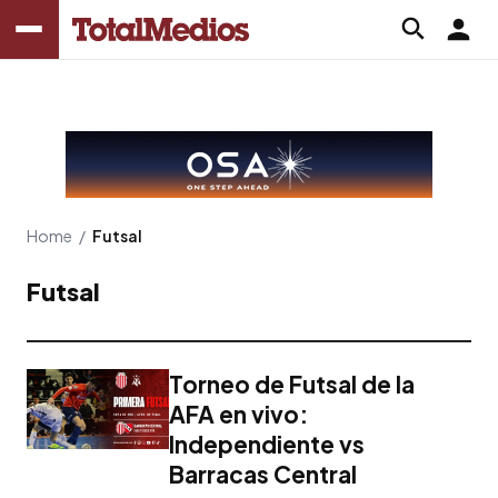
Home
/
Futsal
Futsal
Torneo de Futsal de la
AFA en vivo:
Independiente vs
Barracas Central