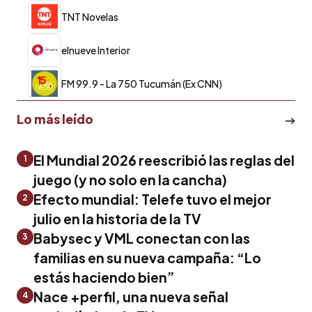
TNT Novelas
elnueve Interior
FM 99.9 - La 750 Tucumán (Ex CNN)
Lo más leído
El Mundial 2026 reescribió las reglas del
1
juego (y no solo en la cancha)
Efecto mundial: Telefe tuvo el mejor
2
julio en la historia de la TV
Babysec y VML conectan con las
3
familias en su nueva campaña: “Lo
estás haciendo bien”
Nace +perfil, una nueva señal
4