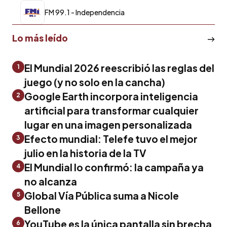
FM 99.1 - Independencia
Lo más leído
El Mundial 2026 reescribió las reglas del
1
juego (y no solo en la cancha)
Google Earth incorpora inteligencia
2
artificial para transformar cualquier
lugar en una imagen personalizada
Efecto mundial: Telefe tuvo el mejor
3
julio en la historia de la TV
El Mundial lo confirmó: la campaña ya
4
no alcanza
Global Vía Pública suma a Nicole
5
Bellone
YouTube es la única pantalla sin brecha
6