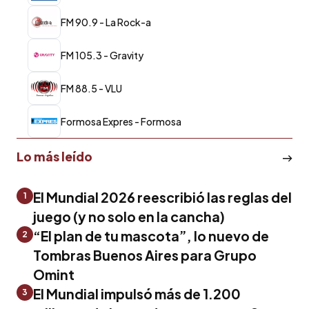
FM 90.9 - La Rock-a
FM 105.3 - Gravity
FM 88.5 - VLU
Formosa Expres - Formosa
Lo más leído
El Mundial 2026 reescribió las reglas del
1
juego (y no solo en la cancha)
“El plan de tu mascota”, lo nuevo de
2
Tombras Buenos Aires para Grupo
Omint
El Mundial impulsó más de 1.200
3