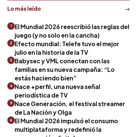
Lo más leído
El Mundial 2026 reescribió las reglas del
1
juego (y no solo en la cancha)
Efecto mundial: Telefe tuvo el mejor
2
julio en la historia de la TV
Babysec y VML conectan con las
3
familias en su nueva campaña: “Lo
estás haciendo bien”
Nace +perfil, una nueva señal
4
periodística de TV
Nace Generación, el festival streamer
5
de La Nación y Olga
El Mundial 2026 impulsó el consumo
6
multiplataforma y redefinió la