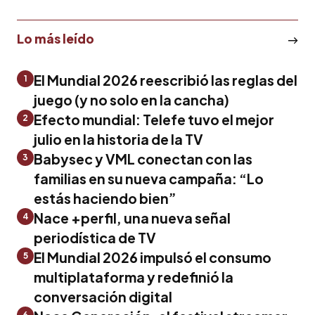
Lo más leído
El Mundial 2026 reescribió las reglas del
1
juego (y no solo en la cancha)
Efecto mundial: Telefe tuvo el mejor
2
julio en la historia de la TV
Babysec y VML conectan con las
3
familias en su nueva campaña: “Lo
estás haciendo bien”
Nace +perfil, una nueva señal
4
periodística de TV
El Mundial 2026 impulsó el consumo
5
multiplataforma y redefinió la
conversación digital
6