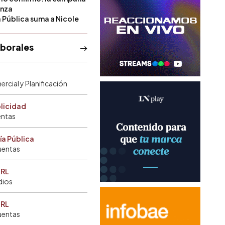
anza
a Pública suma a Nicole
aborales
rcial y Planificación
blicidad
entas
ía Pública
uentas
SRL
dios
SRL
uentas