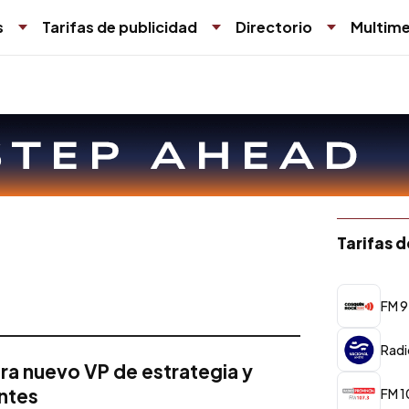
s
Tarifas de publicidad
Directorio
Multime
Tarifas 
FM 9
Radi
 nuevo VP de estrategia y
ntes
FM 1