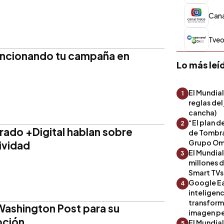
Canal
Tveo
funcionando tu campaña en
Lo más leí
El Mundial
1
reglas del
cancha)
“El plan d
2
urado +Digital hablan sobre
de Tombra
Grupo Om
ividad
El Mundia
3
millones 
Smart TVs
Google Ea
4
inteligenc
transform
 Washington Post para su
imagen pe
pción
El Mundia
5