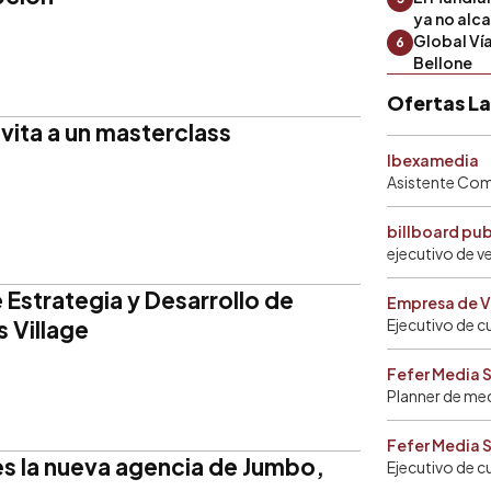
ya no alc
Global Ví
6
Bellone
Ofertas L
nvita a un masterclass
Ibexamedia
Asistente Come
billboard pu
ejecutivo de v
 Estrategia y Desarrollo de
Empresa de V
 Village
Ejecutivo de c
Fefer Media 
Planner de me
Fefer Media 
es la nueva agencia de Jumbo,
Ejecutivo de c