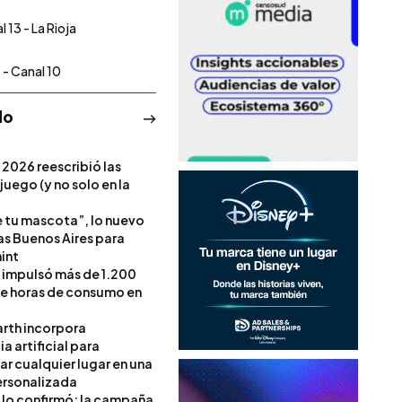
 13 - La Rioja
 - Canal 10
do
 2026 reescribió las
 juego (y no solo en la
e tu mascota”, lo nuevo
s Buenos Aires para
int
l impulsó más de 1.200
de horas de consumo en
rth incorpora
ia artificial para
ar cualquier lugar en una
rsonalizada
l lo confirmó: la campaña