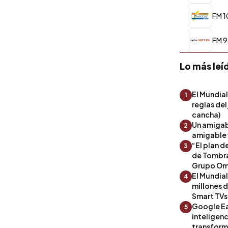
FM 1
FM 9
Lo más leí
El Mundial
1
reglas del
cancha)
Un amigab
2
amigable 
“El plan d
3
de Tombra
Grupo Om
El Mundia
4
millones 
Smart TVs
Google Ea
5
inteligenc
transform