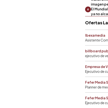
imagen pe
El Mundia
6
ya no alc
Ofertas L
Ibexamedia
Asistente Come
billboard pu
ejecutivo de v
Empresa de V
Ejecutivo de c
Fefer Media 
Planner de me
Fefer Media 
Ejecutivo de c