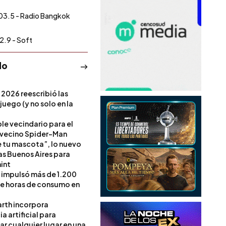
03.5 - Radio Bangkok
2.9 - Soft
do
 2026 reescribió las
 juego (y no solo en la
le vecindario para el
vecino Spider-Man
e tu mascota”, lo nuevo
s Buenos Aires para
int
l impulsó más de 1.200
de horas de consumo en
rth incorpora
ia artificial para
ar cualquier lugar en una