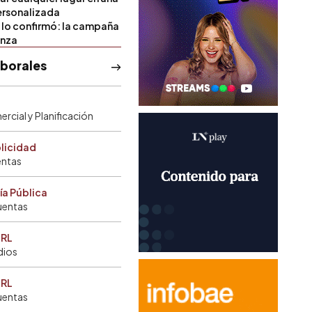
rsonalizada
l lo confirmó: la campaña
anza
aborales
rcial y Planificación
blicidad
entas
ía Pública
uentas
SRL
dios
SRL
uentas