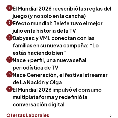
El Mundial 2026 reescribió las reglas del
1
juego (y no solo en la cancha)
Efecto mundial: Telefe tuvo el mejor
2
julio en la historia de la TV
Babysec y VML conectan con las
3
familias en su nueva campaña: “Lo
estás haciendo bien”
Nace +perfil, una nueva señal
4
periodística de TV
Nace Generación, el festival streamer
5
de La Nación y Olga
El Mundial 2026 impulsó el consumo
6
multiplataforma y redefinió la
conversación digital
Ofertas Laborales