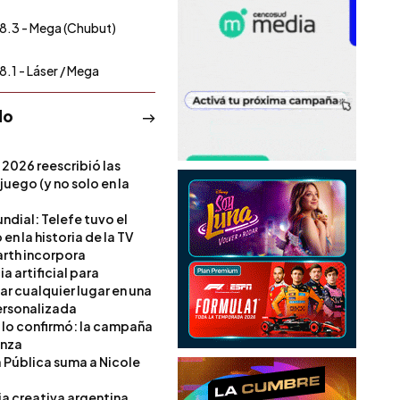
8.3 - Mega (Chubut)
8.1 - Láser / Mega
do
 2026 reescribió las
 juego (y no solo en la
ndial: Telefe tuvo el
 en la historia de la TV
rth incorpora
ia artificial para
ar cualquier lugar en una
rsonalizada
l lo confirmó: la campaña
anza
a Pública suma a Nicole
ia creativa argentina