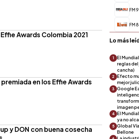
FM 9
FM 8
 Effie Awards Colombia 2021
Lo más leí
El Mundial
1
reglas del
cancha)
Efecto mu
2
 premiada en los Effie Awards
mejor julio
Google Ea
3
inteligenc
transform
imagen pe
El Mundia
4
ya no alc
Global Ví
5
up y DON con buena cosecha
Bellone
s
La industr
6