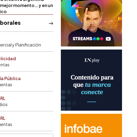
u mejor momento… y en un
tico
aborales
rcial y Planificación
blicidad
entas
ía Pública
uentas
SRL
dios
SRL
uentas