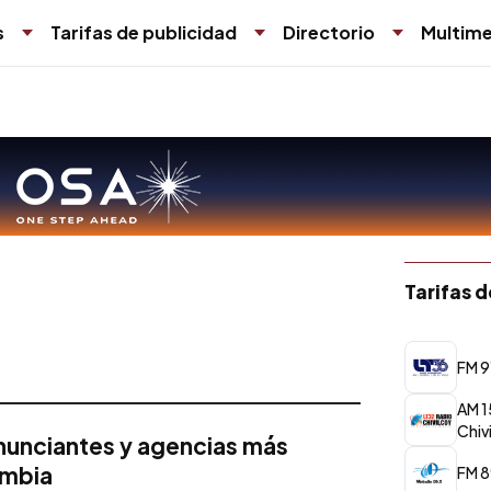
s
Tarifas de publicidad
Directorio
Multime
Tarifas 
FM 9
AM 1
Chiv
anunciantes y agencias más
ombia
FM 8