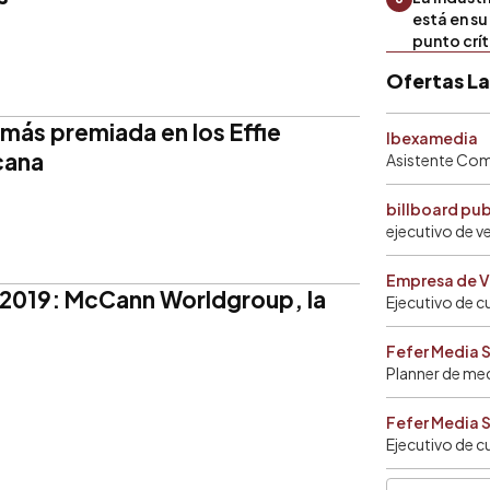
está en s
punto crí
Ofertas L
 más premiada en los Effie
Ibexamedia
cana
Asistente Come
billboard pu
ejecutivo de v
Empresa de V
l 2019: McCann Worldgroup, la
Ejecutivo de c
Fefer Media 
Planner de me
Fefer Media 
Ejecutivo de c