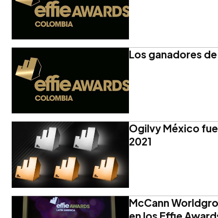
Los ganadores de
Ogilvy México fue
2021
McCann Worldgro
en los Effie Award