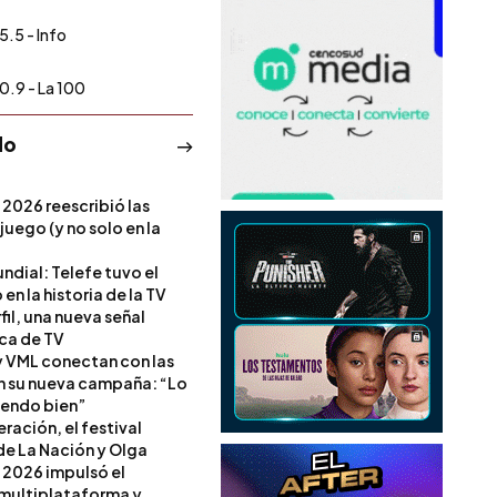
5.5 - Info
0.9 - La 100
do
 2026 reescribió las
 juego (y no solo en la
ndial: Telefe tuvo el
 en la historia de la TV
il, una nueva señal
ica de TV
 VML conectan con las
en su nueva campaña: “Lo
iendo bien”
ración, el festival
de La Nación y Olga
 2026 impulsó el
multiplataforma y