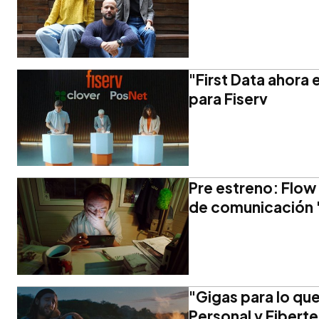
"First Data ahora 
para Fiserv
Pre estreno: Flow
de comunicación '
"Gigas para lo qu
Personal y Fiberte