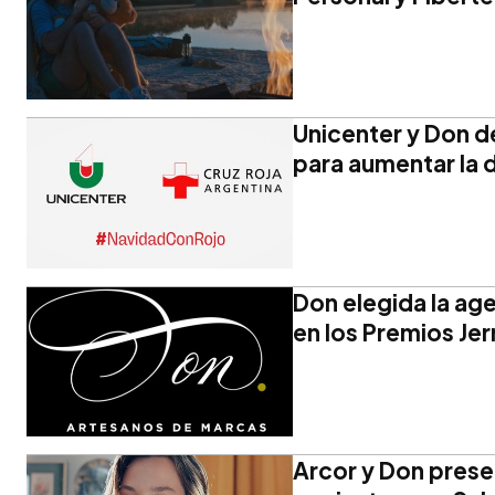
Unicenter y Don d
para aumentar la 
Don elegida la ag
en los Premios Je
Arcor y Don pres