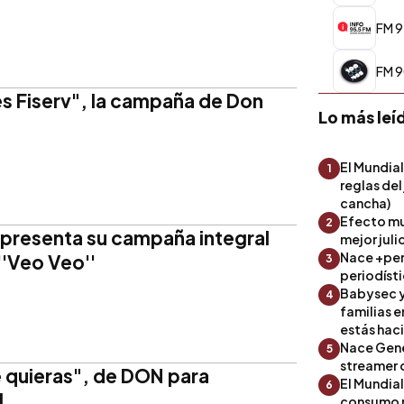
FM 9
FM 9
es Fiserv", la campaña de Don
Lo más leí
El Mundial
1
reglas del
cancha)
Efecto mu
2
 presenta su campaña integral
mejor julio
Nace +perf
'Veo Veo''
3
periodíst
Babysec y
4
familias 
estás hac
Nace Gene
5
streamer 
e quieras", de DON para
El Mundial
6
l
consumo 