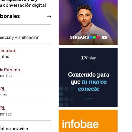
la conversación digital
aborales
rcial y Planificación
blicidad
entas
ía Pública
uentas
SRL
dios
SRL
uentas
blica un aviso