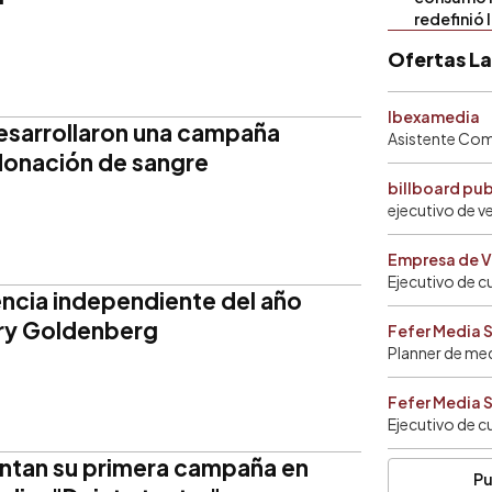
redefinió 
Ofertas L
Ibexamedia
esarrollaron una campaña
Asistente Come
donación de sangre
billboard pu
ejecutivo de v
Empresa de V
Ejecutivo de c
encia independiente del año
rry Goldenberg
Fefer Media 
Planner de me
Fefer Media 
Ejecutivo de c
entan su primera campaña en
Pu