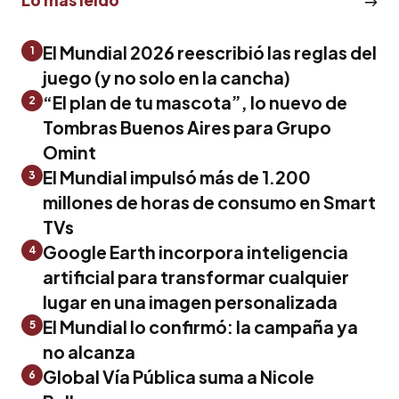
El Mundial 2026 reescribió las reglas del
1
juego (y no solo en la cancha)
“El plan de tu mascota”, lo nuevo de
2
Tombras Buenos Aires para Grupo
Omint
El Mundial impulsó más de 1.200
3
millones de horas de consumo en Smart
TVs
Google Earth incorpora inteligencia
4
artificial para transformar cualquier
lugar en una imagen personalizada
El Mundial lo confirmó: la campaña ya
5
no alcanza
Global Vía Pública suma a Nicole
6