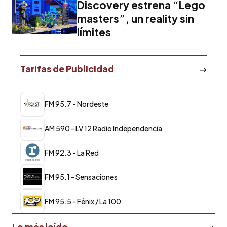
Discovery estrena “Lego
masters”, un reality sin
límites
Tarifas de Publicidad
FM 95.7 - Nordeste
AM 590 - LV 12 Radio Independencia
FM 92.3 - La Red
FM 95.1 - Sensaciones
FM 95.5 - Fénix / La 100
Lo más leído