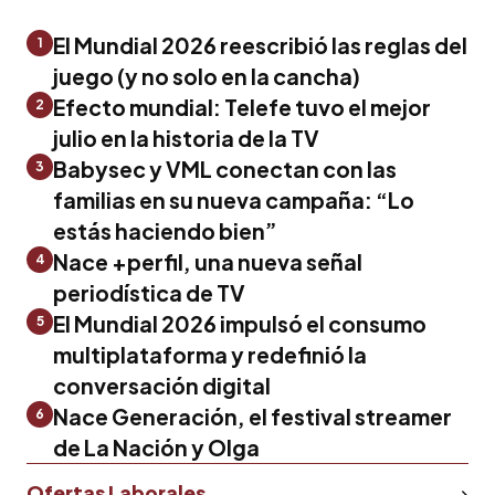
El Mundial 2026 reescribió las reglas del
1
juego (y no solo en la cancha)
Efecto mundial: Telefe tuvo el mejor
2
julio en la historia de la TV
Babysec y VML conectan con las
3
familias en su nueva campaña: “Lo
estás haciendo bien”
Nace +perfil, una nueva señal
4
periodística de TV
El Mundial 2026 impulsó el consumo
5
multiplataforma y redefinió la
conversación digital
Nace Generación, el festival streamer
6
de La Nación y Olga
Ofertas Laborales