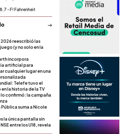
8.7 - F! Fahrenheit
do
 2026 reescribió las
 juego (y no solo en la
rth incorpora
ia artificial para
ar cualquier lugar en una
rsonalizada
ndial: Telefe tuvo el
 en la historia de la TV
l lo confirmó: la campaña
anza
a Pública suma a Nicole
 la única pantalla sin
NSE entre los U18, revela