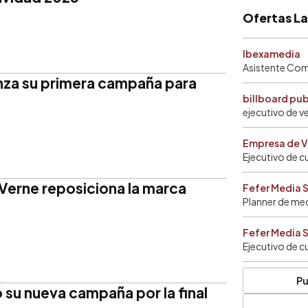
Ofertas L
Ibexamedia
Asistente Come
nza su primera campaña para
billboard pu
ejecutivo de v
Empresa de V
Ejecutivo de c
Verne reposiciona la marca
Fefer Media 
Planner de me
Fefer Media 
Ejecutivo de c
Pu
 su nueva campaña por la final