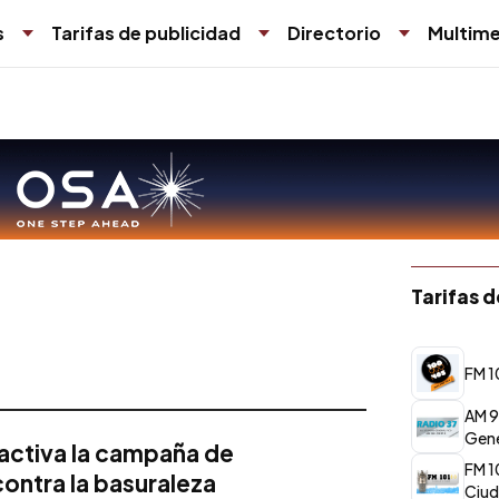
s
Tarifas de publicidad
Directorio
Multime
Tarifas 
FM 1
AM 9
Gene
activa la campaña de
FM 1
ontra la basuraleza
Ciud