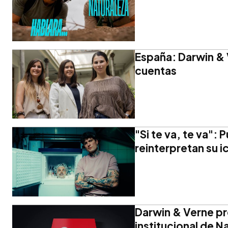
España: Darwin & 
cuentas
"Si te va, te va":
reinterpretan su i
Darwin & Verne p
institucional de 