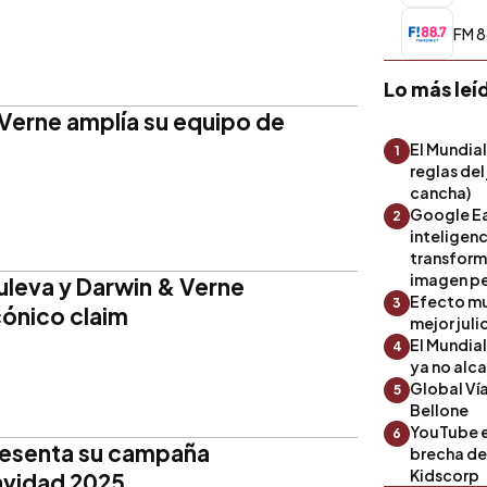
FM 8
Lo más leí
Verne amplía su equipo de
El Mundial
1
reglas del
cancha)
Google Ea
2
inteligenc
transform
imagen pe
 Puleva y Darwin & Verne
Efecto mu
3
cónico claim
mejor julio
El Mundia
4
ya no alc
Global Ví
5
Bellone
YouTube es
6
resenta su campaña
brecha de 
Kidscorp
Navidad 2025