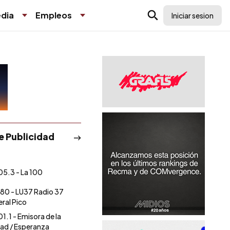
dia
Empleos
Iniciar sesion
de Publicidad
05.3 - La 100
80 - LU37 Radio 37
ral Pico
01.1 - Emisora de la
ad / Esperanza