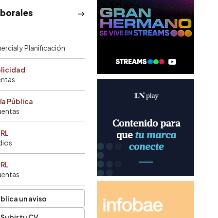
aborales
rcial y Planificación
blicidad
entas
ía Pública
uentas
SRL
dios
SRL
uentas
blica un aviso
Subir tu CV