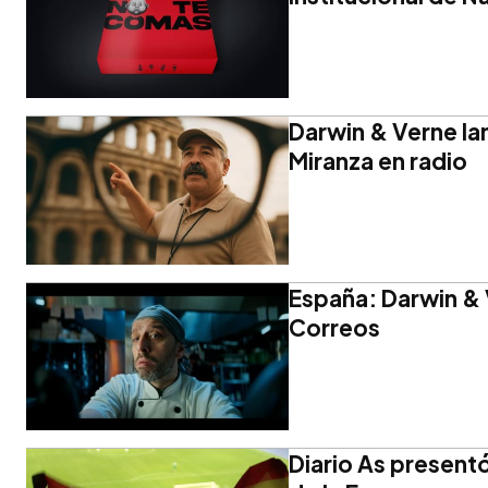
Darwin & Verne la
Miranza en radio
España: Darwin & 
Correos
Diario As presentó