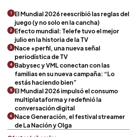
El Mundial 2026 reescribió las reglas del
1
juego (y no solo en la cancha)
Efecto mundial: Telefe tuvo el mejor
2
julio en la historia de la TV
Nace +perfil, una nueva señal
3
periodística de TV
Babysec y VML conectan con las
4
familias en su nueva campaña: “Lo
estás haciendo bien”
El Mundial 2026 impulsó el consumo
5
multiplataforma y redefinió la
conversación digital
Nace Generación, el festival streamer
6
de La Nación y Olga