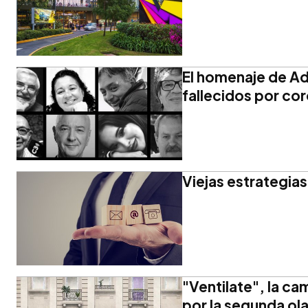
El homenaje de Ad
fallecidos por co
Viejas estrategi
"Ventilate", la c
por la segunda ol