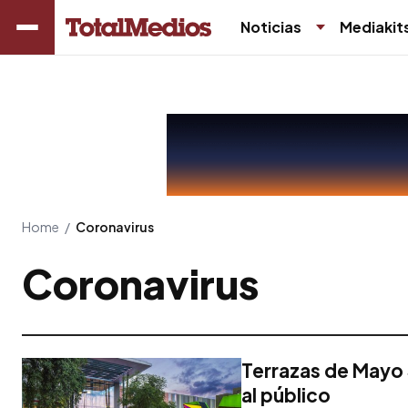
Noticias
Mediakit
Home
/
Coronavirus
Coronavirus
Terrazas de Mayo 
al público