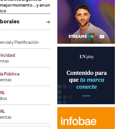
u mejor momento… y en un
tico
aborales
rcial y Planificación
blicidad
entas
ía Pública
uentas
SRL
dios
SRL
uentas