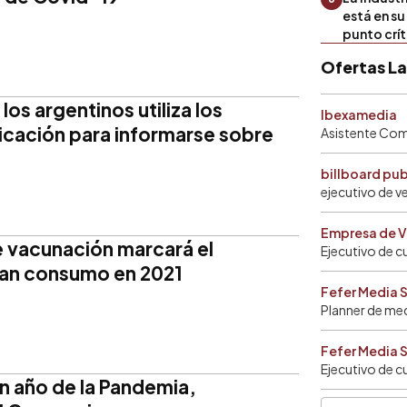
está en s
punto crí
Ofertas L
os argentinos utiliza los
Ibexamedia
cación para informarse sobre
Asistente Come
billboard pu
ejecutivo de v
Empresa de V
de vacunación marcará el
Ejecutivo de c
ran consumo en 2021
Fefer Media 
Planner de me
Fefer Media 
Ejecutivo de c
un año de la Pandemia,