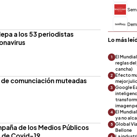
Sema
Demo
epa a los 53 periodistas
Lo más leí
ronavirus
El Mundial
1
reglas del
cancha)
Efecto mu
2
as de comunciación muteadas
mejor julio
Google Ea
3
inteligenc
transform
imagen pe
El Mundia
4
ya no alc
Global Ví
5
ampaña de los Medios Públicos
Bellone
a de Covid-19
La industr
6