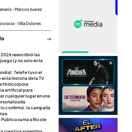
nario - Marcos Juarez
cracia - Villa Dolores
do
 2026 reescribió las
 juego (y no solo en la
ndial: Telefe tuvo el
 en la historia de la TV
rth incorpora
ia artificial para
ar cualquier lugar en una
rsonalizada
l lo confirmó: la campaña
anza
a Pública suma a Nicole
ia creativa argentina