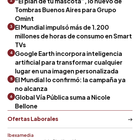
“El plan de tu mascota”, lo nuevo de
2
Tombras Buenos Aires para Grupo
Omint
El Mundial impulsó más de 1.200
3
millones de horas de consumo en Smart
TVs
Google Earth incorpora inteligencia
4
artificial para transformar cualquier
lugar en una imagen personalizada
El Mundial lo confirmó: la campaña ya
5
no alcanza
Global Vía Pública suma a Nicole
6
Bellone
Ofertas Laborales
Ibexamedia