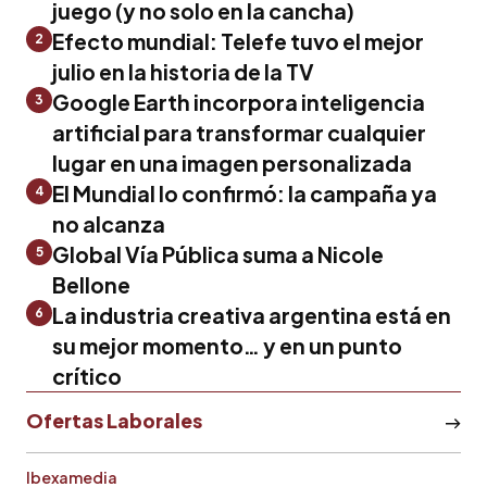
juego (y no solo en la cancha)
Efecto mundial: Telefe tuvo el mejor
2
julio en la historia de la TV
Google Earth incorpora inteligencia
3
artificial para transformar cualquier
lugar en una imagen personalizada
El Mundial lo confirmó: la campaña ya
4
no alcanza
Global Vía Pública suma a Nicole
5
Bellone
La industria creativa argentina está en
6
su mejor momento… y en un punto
crítico
Ofertas Laborales
Ibexamedia