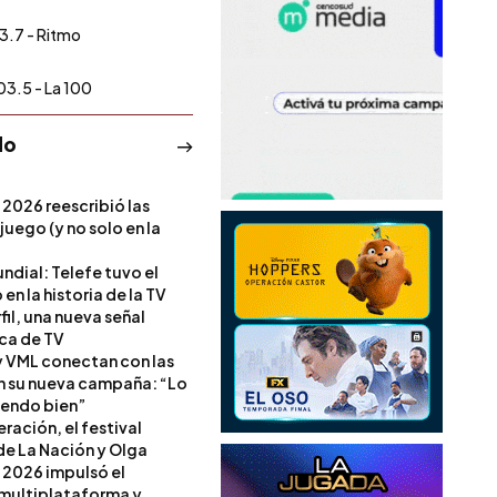
3.7 - Ritmo
03.5 - La 100
do
 2026 reescribió las
 juego (y no solo en la
ndial: Telefe tuvo el
 en la historia de la TV
il, una nueva señal
ica de TV
 VML conectan con las
en su nueva campaña: “Lo
iendo bien”
ración, el festival
de La Nación y Olga
 2026 impulsó el
multiplataforma y