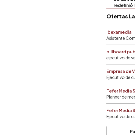
redefinió 
Ofertas L
Ibexamedia
Asistente Come
billboard pu
ejecutivo de v
Empresa de V
Ejecutivo de c
Fefer Media 
Planner de me
Fefer Media 
Ejecutivo de c
Pu