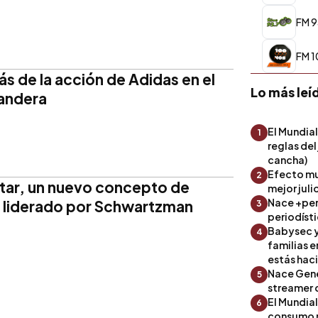
FM 9
FM 1
s de la acción de Adidas en el
Lo más leí
andera
El Mundial
1
reglas del
cancha)
Efecto mu
2
tar, un nuevo concepto de
mejor julio
Nace +perf
s liderado por Schwartzman
3
periodíst
Babysec y
4
familias 
estás hac
Nace Gene
5
streamer 
El Mundial
6
consumo 