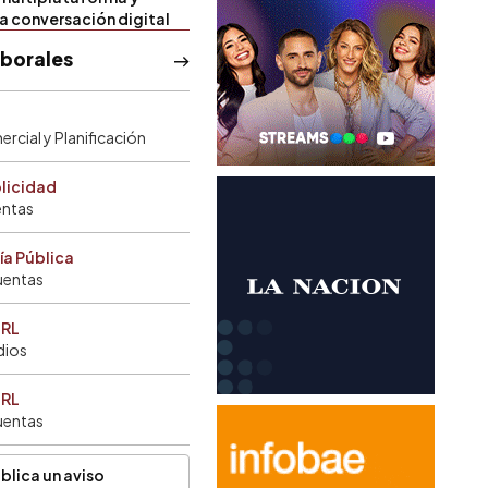
la conversación digital
aborales
rcial y Planificación
blicidad
entas
ía Pública
uentas
SRL
dios
SRL
uentas
blica un aviso