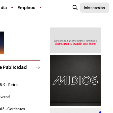
dia
Empleos
Iniciar sesion
de Publicidad
8.9 - Retro
iversal
l 5 - Corrientes