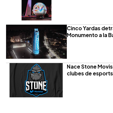
Cinco Yardas detrá
Monumento a la B
Nace Stone Movis
clubes de esport