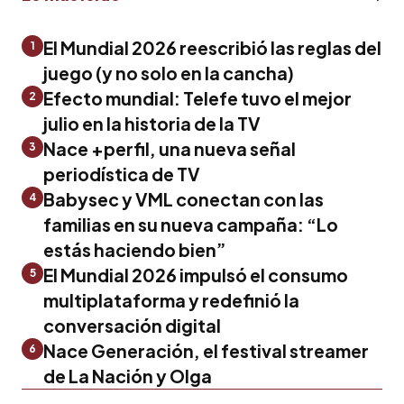
El Mundial 2026 reescribió las reglas del
1
juego (y no solo en la cancha)
Efecto mundial: Telefe tuvo el mejor
2
julio en la historia de la TV
Nace +perfil, una nueva señal
3
periodística de TV
Babysec y VML conectan con las
4
familias en su nueva campaña: “Lo
estás haciendo bien”
El Mundial 2026 impulsó el consumo
5
multiplataforma y redefinió la
conversación digital
Nace Generación, el festival streamer
6
de La Nación y Olga