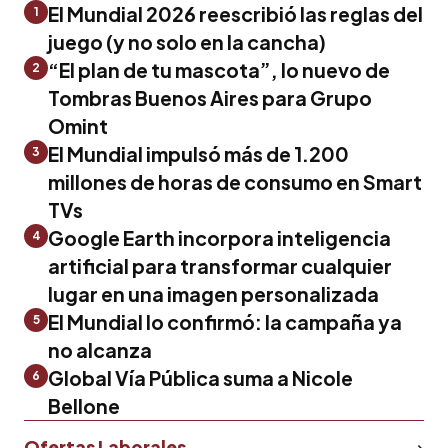
El Mundial 2026 reescribió las reglas del
1
juego (y no solo en la cancha)
“El plan de tu mascota”, lo nuevo de
2
Tombras Buenos Aires para Grupo
Omint
El Mundial impulsó más de 1.200
3
millones de horas de consumo en Smart
TVs
Google Earth incorpora inteligencia
4
artificial para transformar cualquier
lugar en una imagen personalizada
El Mundial lo confirmó: la campaña ya
5
no alcanza
Global Vía Pública suma a Nicole
6
Bellone
Ofertas Laborales