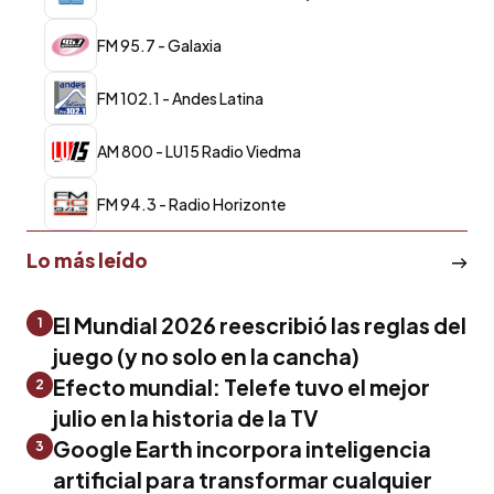
FM 95.7 - Galaxia
FM 102.1 - Andes Latina
AM 800 - LU15 Radio Viedma
FM 94.3 - Radio Horizonte
Lo más leído
El Mundial 2026 reescribió las reglas del
1
juego (y no solo en la cancha)
Efecto mundial: Telefe tuvo el mejor
2
julio en la historia de la TV
Google Earth incorpora inteligencia
3
artificial para transformar cualquier