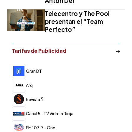
Anton Def
Telecentro y The Pool
presentan el “Team
Perfecto”
Tarifas de Publicidad
Gran DT
Arq
Revista Ñ
Canal 5 - TV Vida La Rioja
FM 103.7 - One