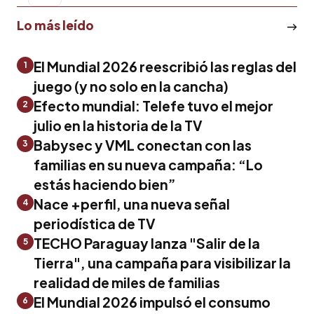
Lo más leído
El Mundial 2026 reescribió las reglas del
1
juego (y no solo en la cancha)
Efecto mundial: Telefe tuvo el mejor
2
julio en la historia de la TV
Babysec y VML conectan con las
3
familias en su nueva campaña: “Lo
estás haciendo bien”
Nace +perfil, una nueva señal
4
periodística de TV
TECHO Paraguay lanza "Salir de la
5
Tierra", una campaña para visibilizar la
realidad de miles de familias
El Mundial 2026 impulsó el consumo
6