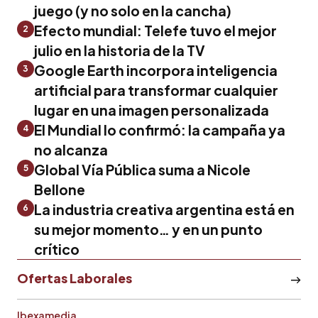
juego (y no solo en la cancha)
Efecto mundial: Telefe tuvo el mejor
2
julio en la historia de la TV
Google Earth incorpora inteligencia
3
artificial para transformar cualquier
lugar en una imagen personalizada
El Mundial lo confirmó: la campaña ya
4
no alcanza
Global Vía Pública suma a Nicole
5
Bellone
La industria creativa argentina está en
6
su mejor momento… y en un punto
crítico
Ofertas Laborales
Ibexamedia