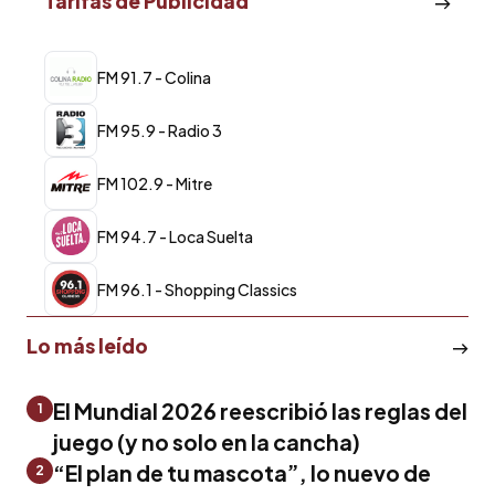
Tarifas de Publicidad
FM 91.7 - Colina
FM 95.9 - Radio 3
FM 102.9 - Mitre
FM 94.7 - Loca Suelta
FM 96.1 - Shopping Classics
Lo más leído
El Mundial 2026 reescribió las reglas del
1
juego (y no solo en la cancha)
“El plan de tu mascota”, lo nuevo de
2