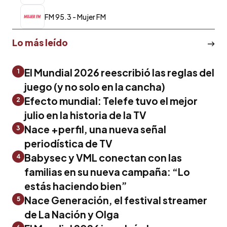
FM 95.3 - Mujer FM
Lo más leído
El Mundial 2026 reescribió las reglas del
1
juego (y no solo en la cancha)
Efecto mundial: Telefe tuvo el mejor
2
julio en la historia de la TV
Nace +perfil, una nueva señal
3
periodística de TV
Babysec y VML conectan con las
4
familias en su nueva campaña: “Lo
estás haciendo bien”
Nace Generación, el festival streamer
5
de La Nación y Olga