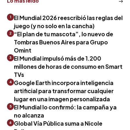
Lo más leído
El Mundial 2026 reescribió las reglas del
1
juego (y no solo en la cancha)
“El plan de tu mascota”, lo nuevo de
2
Tombras Buenos Aires para Grupo
Omint
El Mundial impulsó más de 1.200
3
millones de horas de consumo en Smart
TVs
Google Earth incorpora inteligencia
4
artificial para transformar cualquier
lugar en una imagen personalizada
El Mundial lo confirmó: la campaña ya
5
no alcanza
Global Vía Pública suma a Nicole
6