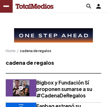
Home
/
cadena de regalos
cadena de regalos
Bigbox y Fundación Sí
proponen sumarse a su
#CadenaDeRegalos
Fanbag estrenó su