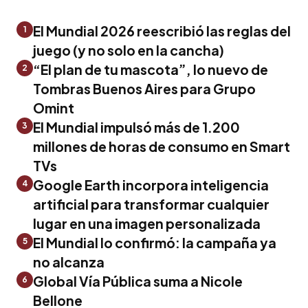
El Mundial 2026 reescribió las reglas del
1
juego (y no solo en la cancha)
“El plan de tu mascota”, lo nuevo de
2
Tombras Buenos Aires para Grupo
Omint
El Mundial impulsó más de 1.200
3
millones de horas de consumo en Smart
TVs
Google Earth incorpora inteligencia
4
artificial para transformar cualquier
lugar en una imagen personalizada
El Mundial lo confirmó: la campaña ya
5
no alcanza
Global Vía Pública suma a Nicole
6
Bellone