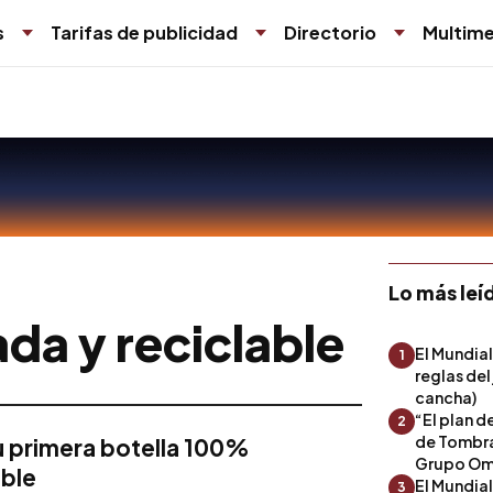
s
Tarifas de publicidad
Directorio
Multime
Lo más leí
da y reciclable
El Mundial
1
reglas del
cancha)
“El plan d
2
de Tombra
u primera botella 100%
Grupo Om
able
El Mundia
3