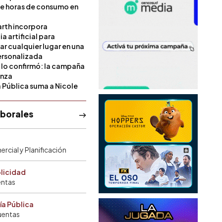
de horas de consumo en
rth incorpora
ia artificial para
ar cualquier lugar en una
rsonalizada
l lo confirmó: la campaña
anza
a Pública suma a Nicole
aborales
rcial y Planificación
blicidad
entas
ía Pública
uentas