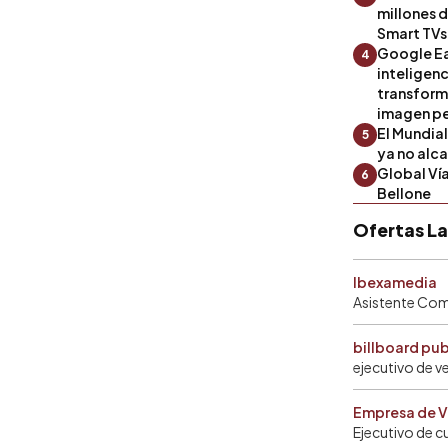
millones 
Smart TVs
Google Ea
4
inteligenc
transform
imagen pe
El Mundia
5
ya no alc
Global Ví
6
Bellone
Ofertas L
Ibexamedia
Asistente Come
billboard pu
ejecutivo de v
Empresa de V
Ejecutivo de c