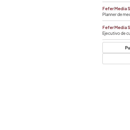
Fefer Media 
Planner de me
Fefer Media 
Ejecutivo de c
Pu