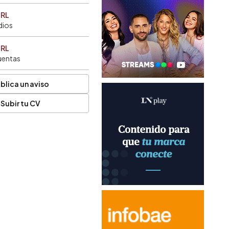
SRL
dios
SRL
uentas
blica un aviso
Subir tu CV