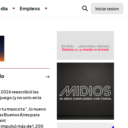
dia
Empleos
Iniciar sesion
do
 2026 reescribió las
 juego (y no solo en la
e tu mascota”, lo nuevo
s Buenos Aires para
int
l impulsó más de 1.200