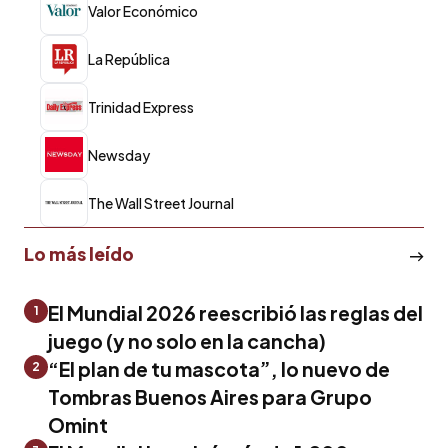
Valor Económico
La República
Trinidad Express
Newsday
The Wall Street Journal
Lo más leído
El Mundial 2026 reescribió las reglas del
1
juego (y no solo en la cancha)
“El plan de tu mascota”, lo nuevo de
2
Tombras Buenos Aires para Grupo
Omint