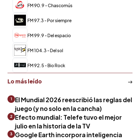
FM 90.9 - Chascomús
FM 97.3 - Por siempre
FM 99.9 - Del espacio
FM 104.3 - Del sol
FM 92.5 - Bio Rock
Lo más leído
El Mundial 2026 reescribió las reglas del
1
juego (y no solo en la cancha)
Efecto mundial: Telefe tuvo el mejor
2
julio en la historia de la TV
Google Earth incorpora inteligencia
3