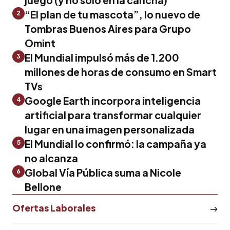
“El plan de tu mascota”, lo nuevo de
2
Tombras Buenos Aires para Grupo
Omint
El Mundial impulsó más de 1.200
3
millones de horas de consumo en Smart
TVs
Google Earth incorpora inteligencia
4
artificial para transformar cualquier
lugar en una imagen personalizada
El Mundial lo confirmó: la campaña ya
5
no alcanza
Global Vía Pública suma a Nicole
6
Bellone
Ofertas Laborales