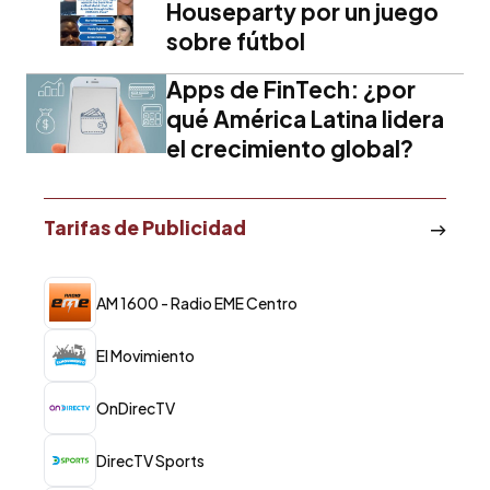
Houseparty por un juego
sobre fútbol
Apps de FinTech: ¿por
qué América Latina lidera
el crecimiento global?
Tarifas de Publicidad
AM 1600 - Radio EME Centro
El Movimiento
OnDirecTV
DirecTV Sports