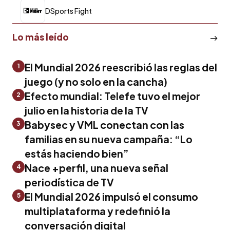
DSports Fight
Lo más leído
El Mundial 2026 reescribió las reglas del
1
juego (y no solo en la cancha)
Efecto mundial: Telefe tuvo el mejor
2
julio en la historia de la TV
Babysec y VML conectan con las
3
familias en su nueva campaña: “Lo
estás haciendo bien”
Nace +perfil, una nueva señal
4
periodística de TV
El Mundial 2026 impulsó el consumo
5
multiplataforma y redefinió la
conversación digital