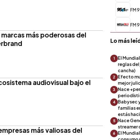
FM 9
FM 9
0 marcas más poderosas del
Lo más leí
erbrand
El Mundial
1
reglas del
cancha)
Efecto mu
2
cosistema audiovisual bajo el
mejor julio
Nace +perf
3
periodíst
Babysec y
4
familias 
estás hac
Nace Gene
5
streamer 
 empresas más valiosas del
El Mundial
6
consumo 