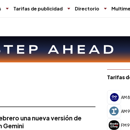
s
Tarifas de publicidad
Directorio
Multime
Tarifas 
AM 8
AM 9
febrero una nueva versión de
on Gemini
FM 9