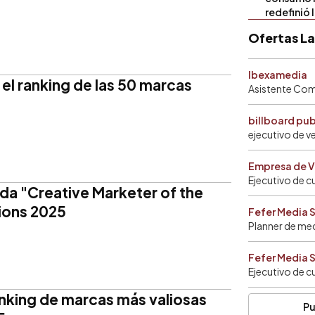
redefinió 
Ofertas L
Ibexamedia
el ranking de las 50 marcas
Asistente Come
billboard pu
ejecutivo de v
Empresa de V
Ejecutivo de c
a "Creative Marketer of the
ions 2025
Fefer Media 
Planner de me
Fefer Media 
Ejecutivo de c
nking de marcas más valiosas
Pu