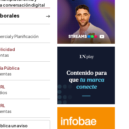
la conversación digital
aborales
rcial y Planificación
blicidad
entas
ía Pública
uentas
SRL
dios
SRL
uentas
blica un aviso