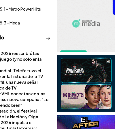
5.1 - Metro Power Hits
8.3 - Mega
do
 2026 reescribió las
 juego (y no solo en la
ndial: Telefe tuvo el
 en la historia de la TV
il, una nueva señal
ica de TV
 VML conectan con las
en su nueva campaña: “Lo
iendo bien”
ración, el festival
de La Nación y Olga
 2026 impulsó el
multiplataforma y