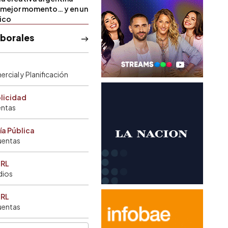
u mejor momento… y en un
tico
aborales
rcial y Planificación
blicidad
entas
ía Pública
uentas
SRL
dios
SRL
uentas