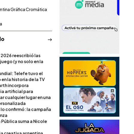
ntina Gráfica Cromática
a
do
 2026 reescribió las
 juego (y no solo en la
ndial: Telefe tuvo el
 en la historia de la TV
rth incorpora
ia artificial para
ar cualquier lugar en una
rsonalizada
l lo confirmó: la campaña
anza
a Pública suma a Nicole
ia creativa argentina