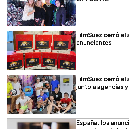
FilmSuez cerró el
anunciantes
FilmSuez cerró el
junto a agencias 
España: los anun