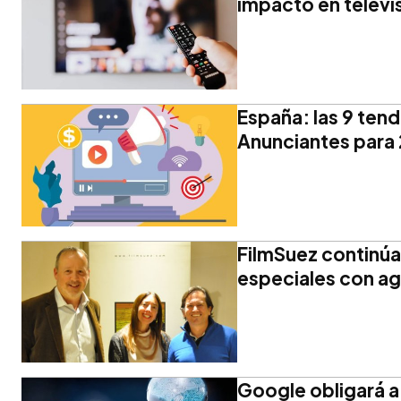
impacto en televi
España: las 9 ten
Anunciantes para
FilmSuez continú
especiales con a
Google obligará a 