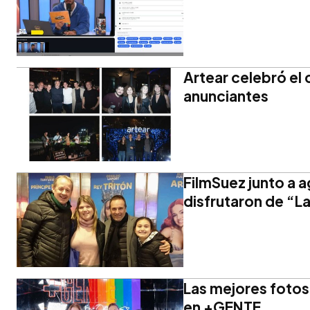
Artear celebró el c
anunciantes
FilmSuez junto a 
disfrutaron de “La
Las mejores fotos
en +GENTE