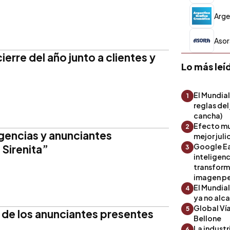
Arge
Asor
ierre del año junto a clientes y
Lo más leí
El Mundial
1
reglas del
cancha)
Efecto mu
2
agencias y anunciantes
mejor julio
Google Ea
 Sirenita”
3
inteligenc
transform
imagen pe
El Mundia
4
ya no alc
Global Ví
5
 de los anunciantes presentes
Bellone
La industr
6