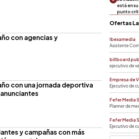
está en s
punto crí
Ofertas L
 año con agencias y
Ibexamedia
Asistente Come
billboard pu
ejecutivo de v
Empresa de V
 año con una jornada deportiva
Ejecutivo de c
y anunciantes
Fefer Media 
Planner de me
Fefer Media 
Ejecutivo de c
ciantes y campañas con más