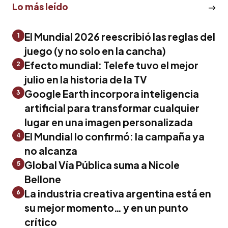
Lo más leído
El Mundial 2026 reescribió las reglas del
1
juego (y no solo en la cancha)
Efecto mundial: Telefe tuvo el mejor
2
julio en la historia de la TV
Google Earth incorpora inteligencia
3
artificial para transformar cualquier
lugar en una imagen personalizada
El Mundial lo confirmó: la campaña ya
4
no alcanza
Global Vía Pública suma a Nicole
5
Bellone
La industria creativa argentina está en
6
su mejor momento… y en un punto
crítico