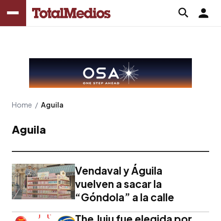
Home
/
Aguila
Aguila
Vendaval y Águila
vuelven a sacar la
“Góndola” a la calle
The Juju fue elegida por