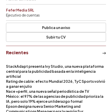
Fefer Media SRL
Ejecutivo de cuentas
Publica un aviso
Subir tu CV
Recientes
StackAdapt presenta Ivy Studio, una nueva plataforma
central para la publicidad basada en la inteligencia
artificial
Rating de cable: efecto Mundial 2026, TyC Sports volvió
a ganar en julio
Nace +perfil, una nueva señal periodística de TV
México: el 97% de las agencias de publicidad prioriza la
IA, pero solo 19% ejerce un liderazgo formal
Epson designa nueva Senior Marketing and
Communications Manager para la región Sur