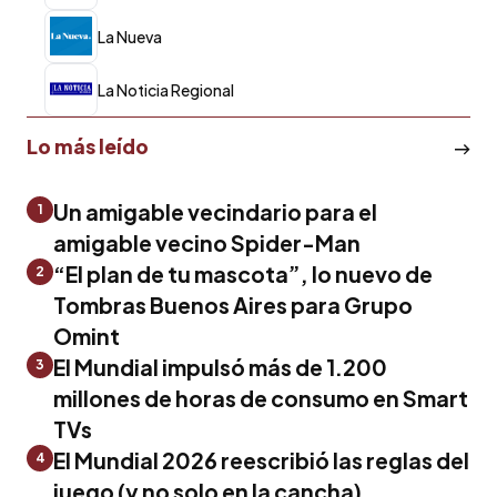
La Nueva
La Noticia Regional
Lo más leído
Un amigable vecindario para el
1
amigable vecino Spider-Man
“El plan de tu mascota”, lo nuevo de
2
Tombras Buenos Aires para Grupo
Omint
El Mundial impulsó más de 1.200
3
millones de horas de consumo en Smart
TVs
El Mundial 2026 reescribió las reglas del
4
juego (y no solo en la cancha)