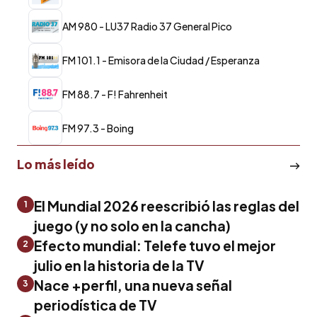
AM 980 - LU37 Radio 37 General Pico
FM 101.1 - Emisora de la Ciudad / Esperanza
FM 88.7 - F! Fahrenheit
FM 97.3 - Boing
Lo más leído
El Mundial 2026 reescribió las reglas del
1
juego (y no solo en la cancha)
Efecto mundial: Telefe tuvo el mejor
2
julio en la historia de la TV
Nace +perfil, una nueva señal
3
periodística de TV