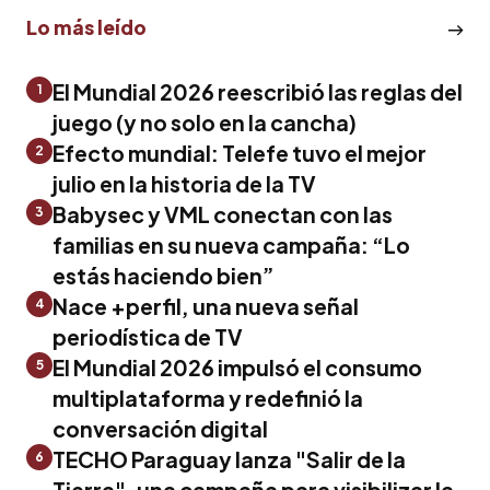
Lo más leído
El Mundial 2026 reescribió las reglas del
1
juego (y no solo en la cancha)
Efecto mundial: Telefe tuvo el mejor
2
julio en la historia de la TV
Babysec y VML conectan con las
3
familias en su nueva campaña: “Lo
estás haciendo bien”
Nace +perfil, una nueva señal
4
periodística de TV
El Mundial 2026 impulsó el consumo
5
multiplataforma y redefinió la
conversación digital
TECHO Paraguay lanza "Salir de la
6
Tierra", una campaña para visibilizar la