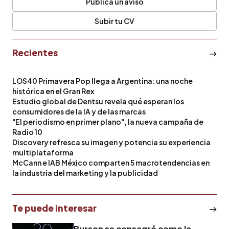
Publica un aviso
Subir tu CV
Recientes
LOS40 Primavera Pop llega a Argentina: una noche
histórica en el Gran Rex
Estudio global de Dentsu revela qué esperan los
consumidores de la IA y de las marcas
"El periodismo en primer plano", la nueva campaña de
Radio 10
Discovery refresca su imagen y potencia su experiencia
multiplataforma
McCann e IAB México comparten 5 macrotendencias en
la industria del marketing y la publicidad
Te puede interesar
Burson se consagró como la