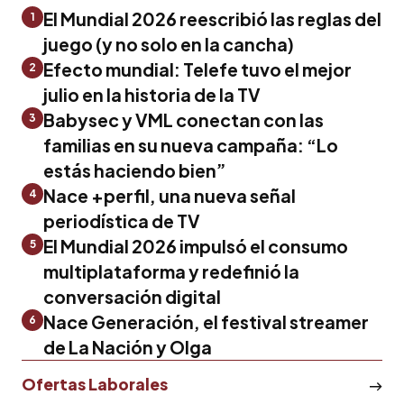
El Mundial 2026 reescribió las reglas del
1
juego (y no solo en la cancha)
Efecto mundial: Telefe tuvo el mejor
2
julio en la historia de la TV
Babysec y VML conectan con las
3
familias en su nueva campaña: “Lo
estás haciendo bien”
Nace +perfil, una nueva señal
4
periodística de TV
El Mundial 2026 impulsó el consumo
5
multiplataforma y redefinió la
conversación digital
Nace Generación, el festival streamer
6
de La Nación y Olga
Ofertas Laborales