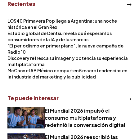
Recientes
LOS40 Primavera Pop llega a Argentina: una noche
histórica en el Gran Rex
Estudio global de Dentsu revela qué esperan los
consumidores de la IA y de las marcas
"El periodismo en primer plano", la nueva campaña de
Radio 10
Discovery refresca su imagen y potencia su experiencia
multiplataforma
McCann e IAB México comparten 5 macrotendencias en
la industria del marketing y la publicidad
Te puede interesar
El Mundial 2026 impulsó el
consumo multiplataforma y
redefinió la conversación digital
El Mundial 2026 reescribió las