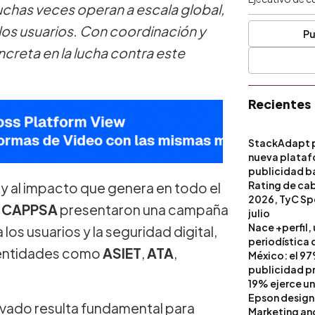
uchas veces operan a escala global,
 los usuarios. Con coordinación y
Pu
reta en la lucha contra este
Recientes
StackAdapt p
nueva platafo
publicidad ba
artificial
Rating de ca
a y al impacto que genera en todo el
2026, TyC Spo
a
CAPPSA
presentaron una campaña
julio
Nace +perfil,
os usuarios y la seguridad digital,
periodística 
entidades como
ASIET
,
ATA
,
México: el 97
publicidad pri
19% ejerce un
Epson design
rivado resulta fundamental para
Marketing a