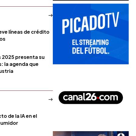
ve líneas de crédito
dos
s 2025 presenta su
: la agenda que
ustria
o de la IA en el
sumidor