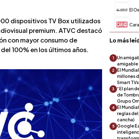
El O
000 dispositivos TV Box utilizados
Car
audiovisual premium. ATVC destacó
egión con mayor consumo de
Lo más leí
 del 100% en los últimos años.
Un amigab
1
amigable 
El Mundia
2
millones 
Smart TVs
“El plan d
3
de Tombra
Grupo Om
El Mundial
4
reglas del
cancha)
Google Ea
5
inteligenc
transform