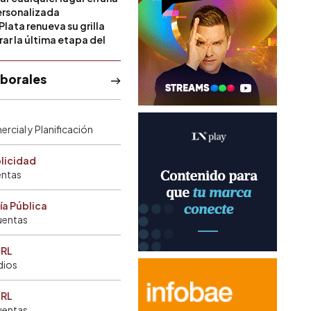
rsonalizada
Plata renueva su grilla
ar la última etapa del
aborales
rcial y Planificación
blicidad
entas
ía Pública
uentas
SRL
dios
SRL
uentas