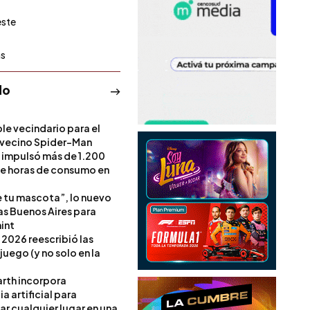
este
as
do
le vecindario para el
vecino Spider-Man
l impulsó más de 1.200
de horas de consumo en
e tu mascota”, lo nuevo
s Buenos Aires para
int
 2026 reescribió las
 juego (y no solo en la
rth incorpora
ia artificial para
ar cualquier lugar en una