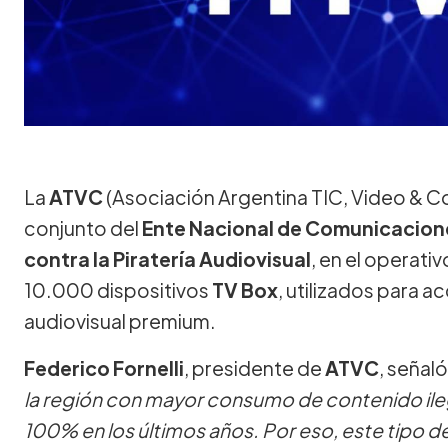
La
ATVC
(Asociación Argentina TIC, Video & C
conjunto del
Ente Nacional de Comunicacion
contra la Piratería Audiovisual
, en el operati
10.000 dispositivos
TV Box
, utilizados para a
audiovisual premium.
Federico Fornelli
, presidente de
ATVC
, señal
la región con mayor consumo de contenido ile
100% en los últimos años. Por eso, este tipo 