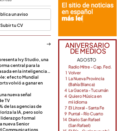
blica un aviso
Subir tu CV
resenta Ivy Studio, una
rma central para la
sada en la inteligencia
ble: efecto Mundial
rts volvió a ganar en
 una nueva señal
de TV
% de las agencias de
oriza la IA, pero solo
 liderazgo formal
a nueva Senior
nd Communications