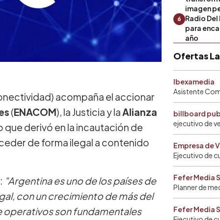
imagen pe
Radio Del 
6
para encar
año
Ofertas L
Ibexamedia
Asistente Come
onectividad) acompaña el accionar
es
(
ENACOM
), la Justicia y la
Alianza
billboard pu
ejecutivo de v
vo que derivó en la incautación de
cceder de forma ilegal a contenido
Empresa de V
Ejecutivo de c
Fefer Media 
ó:
"Argentina es uno de los países de
Planner de me
gal, con un crecimiento de más del
Fefer Media 
de operativos son fundamentales
Ejecutivo de c