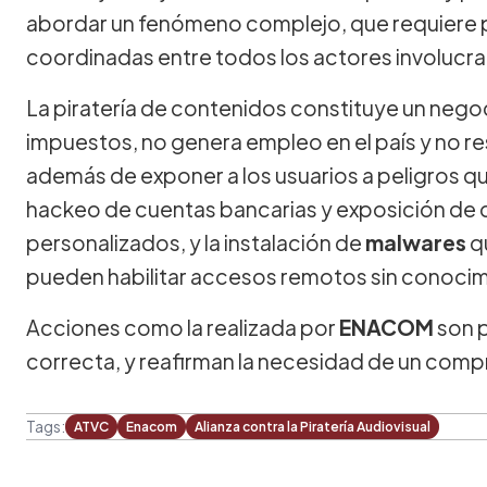
abordar un fenómeno complejo, que requiere p
coordinadas entre todos los actores involucr
La piratería de contenidos constituye un nego
impuestos, no genera empleo en el país y no r
además de exponer a los usuarios a peligros q
hackeo de cuentas bancarias y exposición de d
personalizados, y la instalación de
malwares
q
pueden habilitar accesos remotos sin conocimi
Acciones como la realizada por
ENACOM
son p
correcta, y reafirman la necesidad de un com
Tags:
ATVC
Enacom
Alianza contra la Piratería Audiovisual