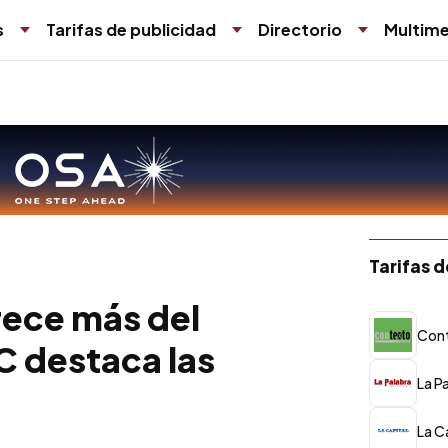
s
Tarifas de publicidad
Directorio
Multime
Tarifas 
crece más del
Con
C destaca las
La P
La C