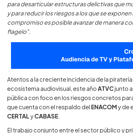
para desarticular estructuras delictivas que m
y para reducir los riesgos a los que se exponen
compromiso es posible avanzar de manera conc
flagelo"
.
Atentos a la creciente incidencia de la piraterí
ecosistema audiovisual, este año
ATVC
junto 
pública con foco en los riesgos concretos para l
que cuenta con el respaldo del
ENACOM
y de 
CERTAL
y
CABASE
.
El trabajo conjunto entre el sector público y p