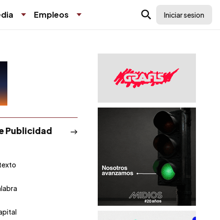
dia
Empleos
Iniciar sesion
de Publicidad
texto
alabra
apital