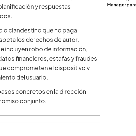
Manager para 
lanificación y respuestas
ados.
cio clandestino que no paga
espeta los derechos de autor,
ue incluyen robo de información,
atos financieros, estafas y fraudes
ue comprometen el dispositivo y
ento del usuario.
asos concretos en la dirección
promiso conjunto.