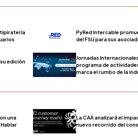
ipiratería
PyRed Intercable promue
uarios
del FSU para sus asocia
Jornadas Internacionale
su edición
programa de actividades
marca el rumbo de la ind
con una
La CAA analizará el impact
 Hablar
nuevo recorrido del con